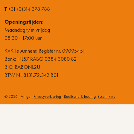
T
+31 (0)314 378 788
Openingstijden:
Maandag t/m vrijdag
08:30 - 17:00 uur
KVK Te Arnhem: Register nr. 09095451
Bank: NL57 RABO 0384 3080 82
BIC: RABONL2U
BTW NL 8131.72.342.B01
© 2026 - Artige -
Privacyverklaring
-
Realisatie & hosting
:
Esselink.nu