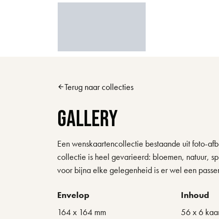
Skip to main content
Terug naar collecties
arrow_back
Gallery
Een wenskaartencollectie bestaande uit foto-afb
collectie is heel gevarieerd: bloemen, natuur, 
voor bijna elke gelegenheid is er wel een passe
Envelop
Inhoud
164 x 164 mm
56 x 6 kaa