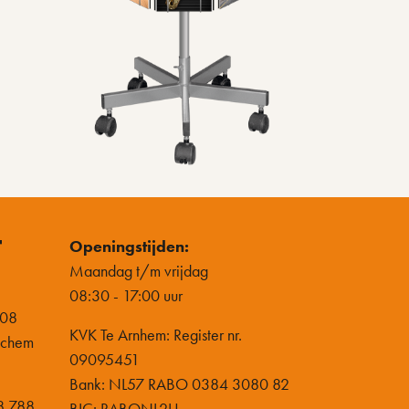
t
Openingstijden:
Maandag t/m vrijdag
08:30 - 17:00 uur
-08
KVK Te Arnhem: Register nr.
nchem
09095451
Bank: NL57 RABO 0384 3080 82
8 788
BIC: RABONL2U