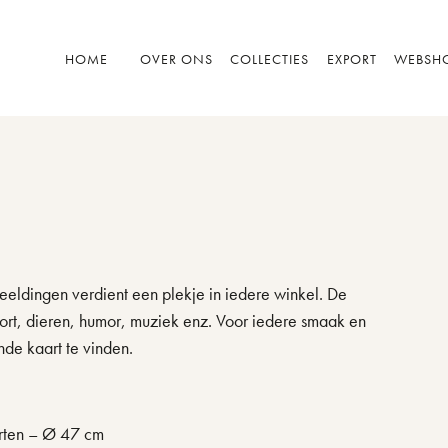
HOME
OVER ONS
COLLECTIES
EXPORT
WEBSH
eeldingen verdient een plekje in iedere winkel. De
sport, dieren, humor, muziek enz. Voor iedere smaak en
nde kaart te vinden.
rten – Ø 47 cm