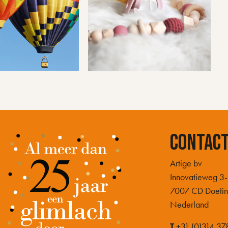
Contac
Artige bv
Innovatieweg 3
7007 CD Doeti
Nederland
T
+31 (0)314 37