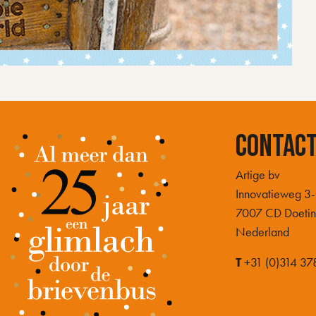
Contac
Artige bv
Innovatieweg 3
7007 CD Doeti
Nederland
T
+31 (0)314 37