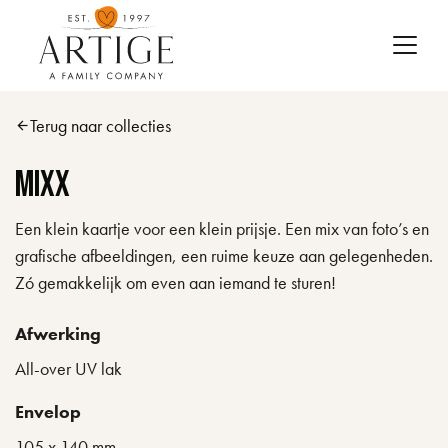
Skip to main content
Terug naar collecties
arrow_back
Mixx
Een klein kaartje voor een klein prijsje. Een mix van foto’s en
grafische afbeeldingen, een ruime keuze aan gelegenheden.
Zó gemakkelijk om even aan iemand te sturen!
Afwerking
All-over UV lak
Envelop
105 x 140 mm