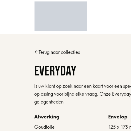
Skip to main content
Terug naar collecties
arrow_back
Everyday
Is uw klant op zoek naar een kaart voor een sp
oplossing voor bijna elke vraag. Onze Everyda
gelegenheden.
Afwerking
Envelop
Goudfolie
125 x 175